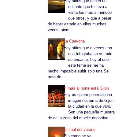
Hay sitios que tienen un
encanto que te lleva a
visitarlos más a menudo
que otros, y que a pesar
de haber estado en ellos muchas
veces, siem...
La Cuevona
Hay sitios que a veces con
una fotografia se ve todo
su encanto, hoy al subir
este tema se me ha
hecho imposible subir solo una.Se
trata de ...
Y más al norte está Gijón
Hoy os quiero poner alguna
imágen nocturna de Gijón
la ciudad en la que vivo.
Son una pequeña muestra
de de la zona del muelle deportivo ...
El final del verano
El verano se va