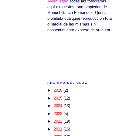
Aviso legal
: Todas las fotografías
aquí expuestas, son propiedad de
Manuel Garcia Fernandez. Queda
prohibida cualquier reproducción total
o parcial de las mismas sin
consentimiento expreso de su autor.
ARCHIVO DEL BLOG
►
2026
(2)
►
2025
(12)
►
2024
(13)
►
2023
(5)
►
2022
(19)
►
2021
(16)