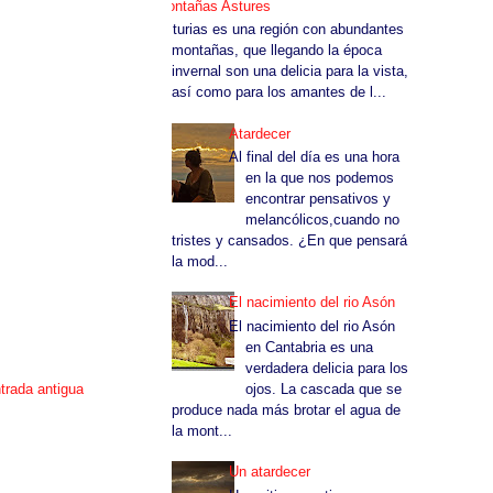
Montañas Astures
Asturias es una región con abundantes
montañas, que llegando la época
invernal son una delicia para la vista,
así como para los amantes de l...
Atardecer
Al final del día es una hora
en la que nos podemos
encontrar pensativos y
melancólicos,cuando no
tristes y cansados. ¿En que pensará
la mod...
El nacimiento del rio Asón
El nacimiento del rio Asón
en Cantabria es una
verdadera delicia para los
ojos. La cascada que se
trada antigua
produce nada más brotar el agua de
la mont...
Un atardecer