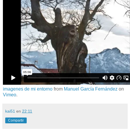
imagenes de mi entorno
from
Manuel García Fernández
on
Vimeo
.
kai51
en
22:11
Compartir