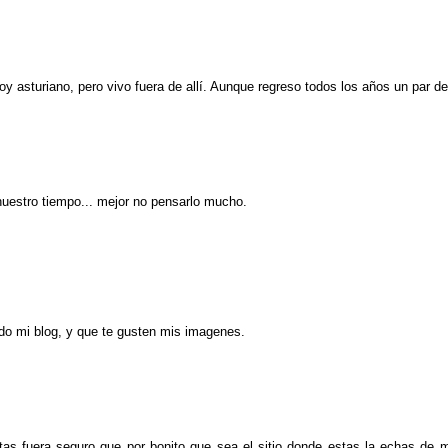
y asturiano, pero vivo fuera de allí. Aunque regreso todos los años un par d
nuestro tiempo... mejor no pensarlo mucho.
ndo mi blog, y que te gusten mis imagenes.
stas fuera seguro que por bonito que sea el sitio donde estas la echas de 