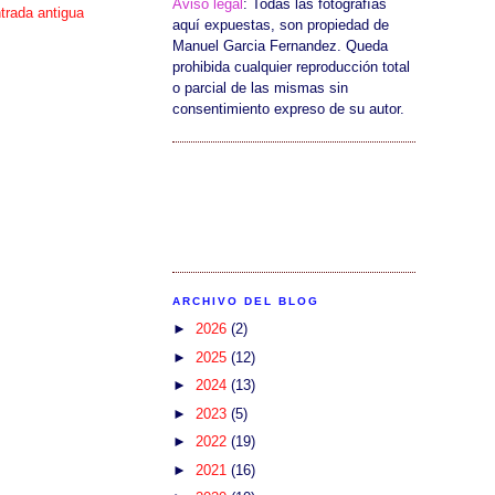
Aviso legal
: Todas las fotografías
trada antigua
aquí expuestas, son propiedad de
Manuel Garcia Fernandez. Queda
prohibida cualquier reproducción total
o parcial de las mismas sin
consentimiento expreso de su autor.
ARCHIVO DEL BLOG
►
2026
(2)
►
2025
(12)
►
2024
(13)
►
2023
(5)
►
2022
(19)
►
2021
(16)