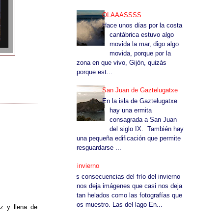
OLAAASSSS
Hace unos días por la costa
cantábrica estuvo algo
movida la mar, digo algo
movida, porque por la
zona en que vivo, Gijón, quizás
porque est...
San Juan de Gaztelugatxe
En la isla de Gaztelugatxe
hay una ermita
consagrada a San Juan
del siglo IX. También hay
una pequeña edificación que permite
resguardarse ...
El invierno
Las consecuencias del frío del invierno
nos deja imágenes que casi nos deja
tan helados como las fotografías que
os muestro. Las del lago En...
z y llena de