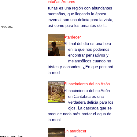
Montañas Astures
Asturias es una región con abundantes
montañas, que llegando la época
invernal son una delicia para la vista,
así como para los amantes de l...
e veces.
Atardecer
Al final del día es una hora
en la que nos podemos
encontrar pensativos y
melancólicos,cuando no
tristes y cansados. ¿En que pensará
la mod...
El nacimiento del rio Asón
El nacimiento del rio Asón
en Cantabria es una
verdadera delicia para los
ojos. La cascada que se
produce nada más brotar el agua de
la mont...
Un atardecer
menos,¡es tan