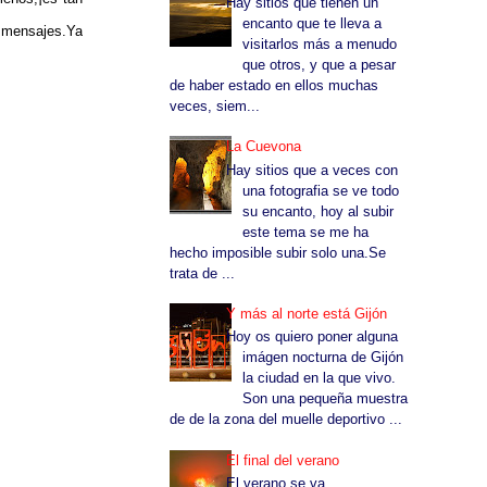
Hay sitios que tienen un
encanto que te lleva a
s mensajes.Ya
visitarlos más a menudo
que otros, y que a pesar
de haber estado en ellos muchas
veces, siem...
La Cuevona
Hay sitios que a veces con
una fotografia se ve todo
su encanto, hoy al subir
este tema se me ha
hecho imposible subir solo una.Se
trata de ...
Y más al norte está Gijón
Hoy os quiero poner alguna
imágen nocturna de Gijón
la ciudad en la que vivo.
Son una pequeña muestra
de de la zona del muelle deportivo ...
El final del verano
El verano se va